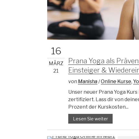
16
Prana Yoga als Präven
MÄRZ
Einsteiger & Wiederei
21
von
Manisha
/
Online Kurse
,
Yo
Unser neuer Prana Yoga Kurs i
zertifiziert. Lass dir von dei
Prozent der Kurskosten...
Lesen Sie weiter