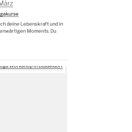
 März
gakurse
ich deine Lebenskraft und in
genwärtigen Moments. Du