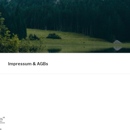
Impressum & AGBs
e“
s