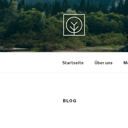
Zum
Inhalt
springen
MY HEALI
Ganzheitliche Gesundheits
Startseite
Über uns
M
BLOG