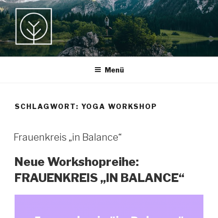
Zum
Inhalt
springen
MY HEALING
Ganzheitliche Gesundheitsberatung und Yogatherapie
Menü
SPACE
SCHLAGWORT:
YOGA WORKSHOP
Frauenkreis „in Balance“
Neue Workshopreihe:
FRAUENKREIS „IN BALANCE“